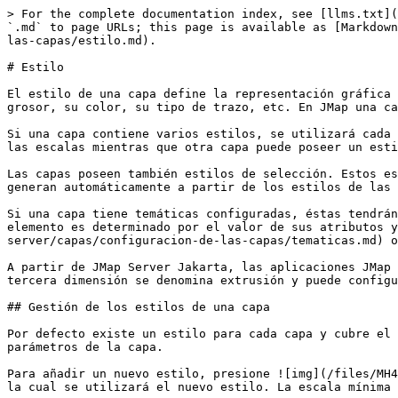
> For the complete documentation index, see [llms.txt](https://docs.k2geospatial.com/llms.txt). Markdown versions of documentation pages are available by appending `.md` to page URLs; this page is available as [Markdown](https://docs.k2geospatial.com/es/administrador/manual-del-administrador-jmap-server/capas/configuracion-de-las-capas/estilo.md).

# Estilo

El estilo de una capa define la representación gráfica de los elementos espaciales en el mapa. Por ejemplo, el estilo de una línea se determina en función de su grosor, su color, su tipo de trazo, etc. En JMap una capa puede tener uno o más estilos. Cada estilo se utiliza en función de varios factores.

Si una capa contiene varios estilos, se utilizará cada estilo dentro de un intervalo de escalas dado. Por ejemplo, una capa puede poseer un único estilo para todas las escalas mientras que otra capa puede poseer un estilo para las escalas superiores a 1:20.000 y otro estilo para las escalas inferiores o iguales a 1:20.000.

Las capas poseen también estilos de selección. Estos estilos se utilizan para indicar los elementos seleccionados a distintas escalas. Los estilos de selección se generan automáticamente a partir de los estilos de las capas, pero pueden personalizarse para cada una de ellas.

Si una capa tiene temáticas configuradas, éstas tendrán preponderancia sobre los estilos de la capa. Cuando una temática está activada en una capa, el estilo de cada elemento es determinado por el valor de sus atributos y los parámetros de la temática. La sección [Temáticas](/es/administrador/manual-del-administrador-jmap-server/capas/configuracion-de-las-capas/tematicas.md) ofrece más detalles al respecto.

A partir de JMap Server Jakarta, las aplicaciones JMap NG soportan la representación en tres dimensiones de las capas poligonales. Este tipo de representación de una tercera dimensión se denomina extrusión y puede configurarse con el estilo de la capa. La sección [Extrusión](#extrusion) presenta los detalles de esta configuración.

## Gestión de los estilos de una capa

Por defecto existe un estilo para cada capa y cubre el rango completo de escalas. Para administrar los estilos de una capa, presione **Estilo** en el menú de los parámetros de la capa.

Para añadir un nuevo estilo, presione ![img](/files/MH4jDvLaRTR1kvKJfTPM). En la interfaz de configuración de los estilos, debe definir la escala máxima a partir de la cual se utilizará el nuevo estilo. La escala mínima se fijará automáticamente al infinito o a la escala máxima del siguiente estilo.

Para suprimir un estilo, selecciónelo en la lista y presione ![](/files/z2aPUZJKOCBs2cMxUAqo). Tenga en cuenta que el estilo de la escala superior no puede suprimirse. Cuando suprime estilos, aquellos que permanecen se ajustan al rango completo de escalas posibles.

Una vez que ha configurado uno o más estilos, puede presionar **Crear modelo** (situado a la derecha de cada estilo) para crear un nuevo modelo de estilo a partir de ese estilo. El modelo de estilo se vinculará automáticamente con la capa. La sección [Modelos de estilo](/es/administrador/manual-del-administrador-jmap-server/proyectos/modelos-de-estilo.md) ofrece más detalles al respecto.

Los usuarios de las aplicaciones JMap Pro pueden cambiar el estilo de las capas y guardar las modificaciones creando [contextos cartográficos](/es/administrador/manual-del-a