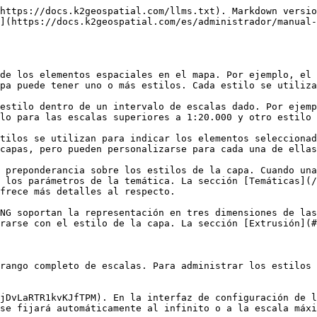
dministrador-jmap-server/gestion-de-jmap-server/datos-de-los-usuarios.md#contextos). Pueden compartir los contextos con otros usuarios específicos y pueden publicar los contextos para compartirlos con todos los usuarios que acceden a la aplicación. Los usuarios de las aplicaciones JMap Web y JMap NG pueden guardar un mapa creando un mapa personalizado.&#x20;

Cuando el administrador JMap modifica un estilo de una capa, los usuarios de las aplicaciones JMap Pro, JMap Web y JMap NG que trabajan con contextos o mapas personalizados pueden no ver esas modificaciones. Para forzar la actualización del estilo de una capa en los contextos y mapas personalizados, haga clic en **Force update…** (situado a la derecha de cada estilo) para que todos los contextos de las aplicaciones JMap Pro y los mapas personalizados de las aplicaciones JMap Web et JMap NG que contienen la capa reflejen las modificaciones de estilo efectuadas.

## Creación o modificación de un estilo

Puede utilizar un modelo de estilo existente o configurar su propio estilo. Si desea utilizar un modelo, presione **Utilizar un modelo de estilo**. Puede entonces utilizar el modelo por referencia o copiarlo.

Si no utiliza ningún modelo de estilo, debe configurar los parámetros que definen el estilo. Las interfaces de configuración difieren en función del tipo de elemento (puntos, líneas, polígonos, texto, etc.). Algunos parámetros de estilo son comunes a varios tipos de elementos mientras que otros son específicos a un tipo dado.

El **antialiasing** es un método que sirve para representar vectores perfectos y continuos en dispositivos de visualización imperfectos y discontinuos para que su apariencia sea lo más perfecta posible. El antialiasing, está activado por defecto en toda sección de configuración del estilo de JMap Admin, lo que mejora el aspecto de los mapas. Debe considerar sin embargo que el antialiasing reduce el rendimiento del despliegue del mapa para su visualización, por lo que se debe usar de manera juiciosa.

La figura presenta el borde de un polígono sin (a izquierda) y con (a la derecha) antialiasing.

<figure><img src="/files/Q0Mlqb5uoqZq6tTXBMqD" alt=""><figcaption></figcaption></figure>

La **transparencia** parcial puede utilizarse para todo elemento de un mapa. Un elemento del mapa cuyo valor de transparencia es 0% es completamente opaco mientras que un elemento que posee una transparencia de 100% es invisible.

La figura presenta un polígono con una transparencia del 50% (izquierda) y del 10 % (derecha).

<figure><img src="/files/0pbsHhtRsaYE5g8FCG3w" alt=""><figcaption></figcaption></figure>

### Estilo de los puntos

<table data-header-hidden><thead><tr><th width="168"></th><th></th></tr></thead><tbody><tr><td><strong>Parámetros del estilo de los puntos</strong></td><td> </td></tr><tr><td>Símbolo</td><td><p>Seleccione el símbolo que utilizará para representar los elementos. El símbolo puede ser vectorial o una imagen. Los símbolos vectoriales son proporcionados con JMap y tienen características especiales cuando se los compara con las imágenes: pueden redimensionarse sin distorsión, su color de relleno y su borde pueden modificarse pero no pueden personalizarse fácilmente.<br>JMap ofrece bibliotecas de imágenes, sobre todo en formato SVG, accesibles vía la pestaña <strong>Imágenes</strong>. Usted también puede proporcionar su propia biblioteca de imágenes. Éstas son fáciles de personalizar p