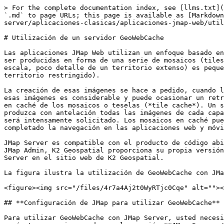
> For the complete documentation index, see [llms.txt](
`.md` to page URLs; this page is available as [Markdown
server/aplicaciones-clasicas/aplicaciones-jmap-web/util
# Utilización de un servidor GeoWebCache

Las aplicaciones JMap Web utilizan un enfoque basado en
ser producidas en forma de una serie de mosaicos (tiles
escala, poco detalle de un territorio extenso) es peque
territorio restringido).

La creación de esas imágenes se hace a pedido, cuando l
esas imágenes es considerable y puede ocasionar un retr
en caché de los mosaicos o teselas (*tile cache*). Un s
produzca con antelación todas las imágenes de cada capa
será intensamente solicitado. Los mosaicos en caché pue
completado la navegación en las aplicaciones web y móvi
JMap Server es compatible con el producto de código abi
JMap Admin, K2 Geospatial proporciona su propia versión
Server en el sitio web de K2 Geospatial.

La figura ilustra la utilización de GeoWebCache con JMa
<figure><img src="/files/4r7a4Aj2t0WyRTjc0Cqe" alt=""><
## **Configuración de JMap para utilizar GeoWebCache**

Para utilizar GeoWebCache con JMap Server, usted necesi