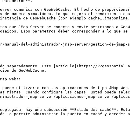
 Parámetros**.

erver comunica con GeoWebCache. El hecho de proporcionar
s de manera simultánea, lo que mejora el rendimiento cua
instancia de GeoWebCache (por ejemplo cache1.jmaponline.
ten que JMap Server se conecte y envíe peticiones a GeoW
osaicos. Esos parámetros deben corresponder a lo que se 
r/manual-del-administrador-jmap-server/gestion-de-jmap-s
do separadamente. Este [artículo](https://k2geospatial.a
ción de GeoWebCache.

Map Web**

 puede utilizarlo con las aplicaciones de tipo JMap Web.
as mismas. Cuando configura las capas, usted puede selec
ministrador-jmap-server/aplicaciones-jmap-server/aplicac
esplegada, hay una subsección **Estado del caché**. Esta
ón le permite administrar la puesta en caché y acceder a