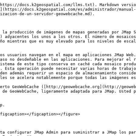
https://docs.k2geospatial.com/llms.txt). Markdown versio
](https://docs.k2geospatial.com/es/administrador/manual-
izacion-de-un-servidor-geowebcache.md).

 la producción de imágenes de mapas generadas por JMap S
) adyacentes los unos a los otros. El número de mosaicos
ño mientras que es muy elevado para los niveles de escal
os usuarios navegan en el mapa en aplicaciones JMap Web.
aso no desdeñable en las aplicaciones. Para mejorar el r
istema de este tipo conserva en caché cada mosaico produ
. Esta operación puede necesitar varias horas de trabajo
den además requerir un espacio de almacenamiento conside
les se acelera notablemente porque todas las imágenes es
erto GeoWebCache ([http://geowebcache.org](http://geoweb
 de GeoWebCache, ligeramente adaptada para JMap. Usted p
p.

figcaption></figcaption></figure>

ta configurar JMap Admin para suministrar a JMap los par