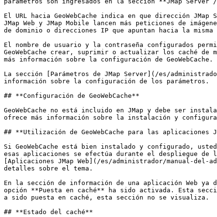
parámetros son ingresados en la sección **JMap Server /
El URL hacia GeoWebCache indica en que dirección JMap S
JMap Web y JMap Mobile lancen más peticiones de imágene
de dominio o direcciones IP que apuntan hacia la misma 
El nombre de usuario y la contraseña configurados permi
GeoWebCache crear, suprimir o actualizar los caché de m
más información sobre la configuración de GeoWebCache.

La sección [Parámetros de JMap Server](/es/administrado
información sobre la configuración de los parámetros.

## **Configuración de GeoWebCache**

GeoWebCache no está incluido en JMap y debe ser instala
ofrece más información sobre la instalación y configura
## **Utilización de GeoWebCache para las aplicaciones J
Si GeoWebCache está bien instalado y configurado, usted
esas aplicaciones se efectúa durante el despliegue de l
[Aplicaciones JMap Web](/es/administrador/manual-del-ad
detalles sobre el tema.

En la sección de información de una aplicación Web ya d
opción **Puesta en caché** ha sido activada. Esta secci
a sido puesta en caché, esta sección no se visualiza.

## **Estado del caché**
