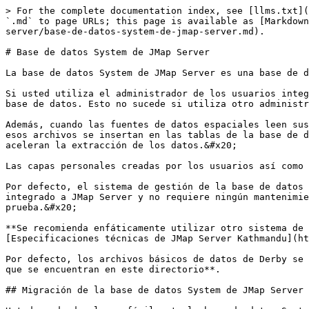
> For the complete documentation index, see [llms.txt](
`.md` to page URLs; this page is available as [Markdown
server/base-de-datos-system-de-jmap-server.md).

# Base de datos System de JMap Server

La base de datos System de JMap Server es una base de d
Si usted utiliza el administrador de los usuarios integ
base de datos. Esto no sucede si utiliza otro administr
Además, cuando las fuentes de datos espaciales leen sus
esos archivos se insertan en las tablas de la base de d
aceleran la extracción de los datos.&#x20;

Las capas personales creadas por los usuarios así como 
Por defecto, el sistema de gestión de la base de datos 
integrado a JMap Server y no requiere ningún mantenimie
prueba.&#x20;

**Se recomienda enfáticamente utilizar otro sistema de 
[Especificaciones técnicas de JMap Server Kathmandu](ht
Por defecto, los archivos básicos de datos de Derby se 
que se encuentran en este directorio**.

## Migración de la base de datos System de JMap Server 