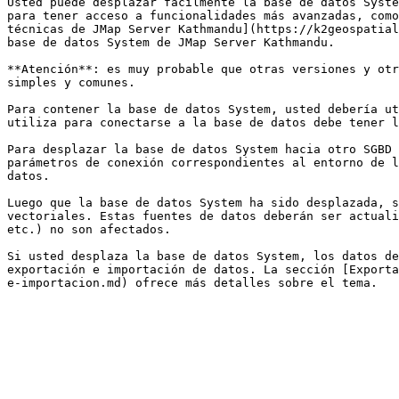
Usted puede desplazar fácilmente la base de datos Syste
para tener acceso a funcionalidades más avanzadas, como
técnicas de JMap Server Kathmandu](https://k2geospatial
base de datos System de JMap Server Kathmandu.

**Atención**: es muy probable que otras versiones y otr
simples y comunes.

Para contener la base de datos System, usted debería ut
utiliza para conectarse a la base de datos debe tener l
Para desplazar la base de datos System hacia otro SGBD 
parámetros de conexión correspondientes al entorno de l
datos.

Luego que la base de datos System ha sido desplazada, s
vectoriales. Estas fuentes de datos deberán ser actuali
etc.) no son afectados.

Si usted desplaza la base de datos System, los datos de
exportación e importación de datos. La sección [Exporta