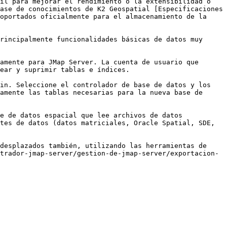
il para mejorar el rendimiento o la extensibilidad o 
ase de conocimientos de K2 Geospatial [Especificaciones 
oportados oficialmente para el almacenamiento de la 
rincipalmente funcionalidades básicas de datos muy 
amente para JMap Server. La cuenta de usuario que 
ear y suprimir tablas e índices.

in. Seleccione el controlador de base de datos y los 
amente las tablas necesarias para la nueva base de 
e de datos espacial que lee archivos de datos 
tes de datos (datos matriciales, Oracle Spatial, SDE, 
desplazados también, utilizando las herramientas de 
trador-jmap-server/gestion-de-jmap-server/exportacion-