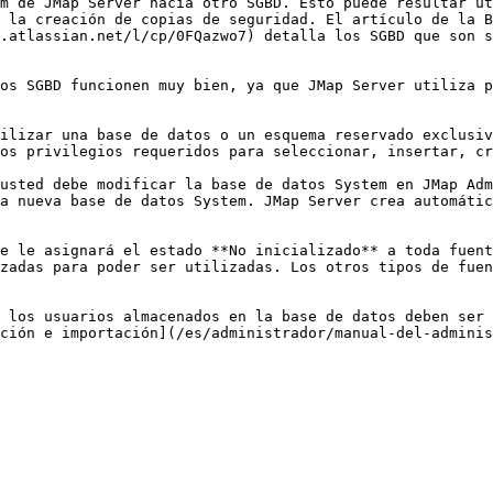
m de JMap Server hacia otro SGBD. Esto puede resultar út
 la creación de copias de seguridad. El artículo de la B
.atlassian.net/l/cp/0FQazwo7) detalla los SGBD que son s
os SGBD funcionen muy bien, ya que JMap Server utiliza p
ilizar una base de datos o un esquema reservado exclusiv
os privilegios requeridos para seleccionar, insertar, cr
usted debe modificar la base de datos System en JMap Adm
a nueva base de datos System. JMap Server crea automátic
e le asignará el estado **No inicializado** a toda fuent
zadas para poder ser utilizadas. Los otros tipos de fuen
 los usuarios almacenados en la base de datos deben ser 
ción e importación](/es/administrador/manual-del-adminis