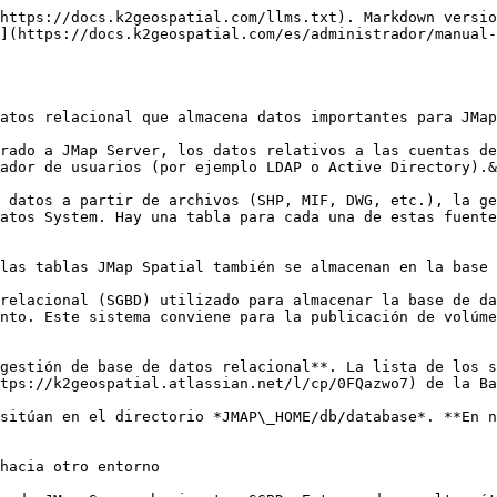
https://docs.k2geospatial.com/llms.txt). Markdown versio
](https://docs.k2geospatial.com/es/administrador/manual
atos relacional que almacena datos importantes para JMap
rado a JMap Server, los datos relativos a las cuentas de
ador de usuarios (por ejemplo LDAP o Active Directory).&
 datos a partir de archivos (SHP, MIF, DWG, etc.), la ge
atos System. Hay una tabla para cada una de estas fuente
las tablas JMap Spatial también se almacenan en la base 
relacional (SGBD) utilizado para almacenar la base de da
nto. Este sistema conviene para la publicación de volúme
gestión de base de datos relacional**. La lista de los s
tps://k2geospatial.atlassian.net/l/cp/0FQazwo7) de la Ba
sitúan en el directorio *JMAP\_HOME/db/database*. **En n
hacia otro entorno
