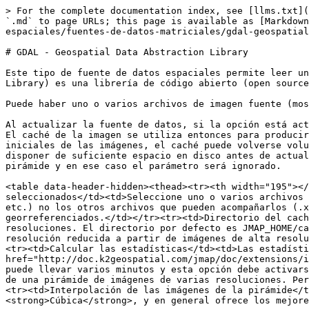
> For the complete documentation index, see [llms.txt](
`.md` to page URLs; this page is available as [Markdown
espaciales/fuentes-de-datos-matriciales/gdal-geospatial
# GDAL - Geospatial Data Abstraction Library

Este tipo de fuente de datos espaciales permite leer un
Library) es una librería de código abierto (open source
Puede haber uno o varios archivos de imagen fuente (mos
Al actualizar la fuente de datos, si la opción está act
El caché de la imagen se utiliza entonces para producir
iniciales de las imágenes, el caché puede volverse volu
disponer de suficiente espacio en disco antes de actual
pirámide y en ese caso el parámetro será ignorado.

<table data-header-hidden><thead><tr><th width="195"></
seleccionados</td><td>Seleccione uno o varios archivos 
etc.) no los otros archivos que pueden acompañarlos (.x
georreferenciados.</td></tr><tr><td>Directorio del cach
resoluciones. El directorio por defecto es JMAP_HOME/ca
resolución reducida a partir de imágenes de alta resolu
<tr><td>Calcular las estadísticas</td><td>Las estadísti
href="http://doc.k2geospatial.com/jmap/doc/extensions/i
puede llevar varios minutos y esta opción debe activars
de una pirámide de imágenes de varias resoluciones. Per
<tr><td>Interpolación de las imágenes de la pirámide</t