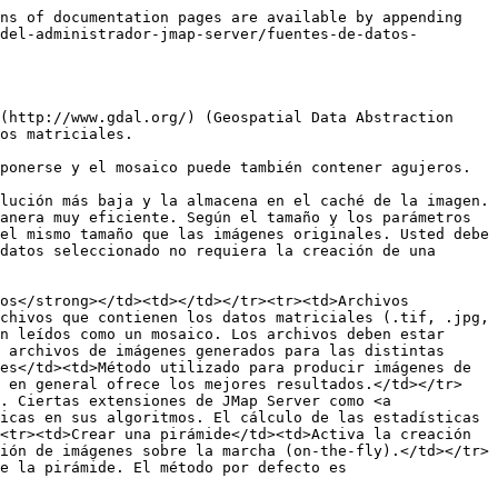
ns of documentation pages are available by appending 
del-administrador-jmap-server/fuentes-de-datos-
(http://www.gdal.org/) (Geospatial Data Abstraction 
os matriciales.

ponerse y el mosaico puede también contener agujeros.

lución más baja y la almacena en el caché de la imagen. 
anera muy eficiente. Según el tamaño y los parámetros 
el mismo tamaño que las imágenes originales. Usted debe 
datos seleccionado no requiera la creación de una 
os</strong></td><td></td></tr><tr><td>Archivos 
chivos que contienen los datos matriciales (.tif, .jpg, 
n leídos como un mosaico. Los archivos deben estar 
 archivos de imágenes generados para las distintas 
es</td><td>Método utilizado para producir imágenes de 
y en general ofrece los mejores resultados.</td></tr>
. Ciertas extensiones de JMap Server como <a 
icas en sus algoritmos. El cálculo de las estadísticas 
<tr><td>Crear una pirámide</td><td>Activa la creación 
ión de imágenes sobre la marcha (on-the-fly).</td></tr>
e la pirámide. El método por defecto es 