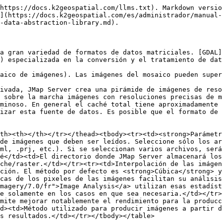
https://docs.k2geospatial.com/llms.txt). Markdown versio
](https://docs.k2geospatial.com/es/administrador/manual-
-data-abstraction-library.md).

a gran variedad de formatos de datos matriciales. [GDAL]
) especializada en la conversión y el tratamiento de dat
aico de imágenes). Las imágenes del mosaico pueden super
ivada, JMap Server crea una pirámide de imágenes de reso
 sobre la marcha imágenes con resoluciones precisas de m
minoso. En general el caché total tiene aproximadamente 
izar esta fuente de datos. Es posible que el formato de 
th><th></th></tr></thead><tbody><tr><td><strong>Parámetr
de imágenes que deben ser leídos. Seleccione sólo los ar
ml, .prj, etc.). Si se seleccionan varios archivos, será
é</td><td>El directorio donde JMap Server almacenará los
che/raster.</td></tr><tr><td>Interpolación de las imágen
ción. El método por defecto es <strong>Cúbica</strong> 
cas de los pixeles de las imágenes facilitan su análisis
magery/7.0/fr">Image Analysis</a> utilizan esas estadíst
e solamente en los casos en que sea necesaria.</td></tr>
mite mejorar notablemente el rendimiento para la producc
d><td>Método utilizado para producir imágenes a partir d