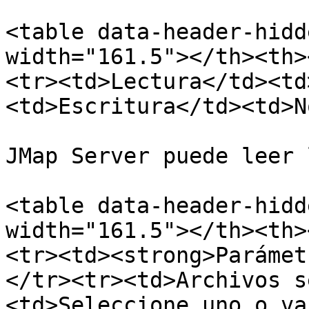
<table data-header-hidd
width="161.5"></th><th>
<tr><td>Lectura</td><td
<td>Escritura</td><td>N
JMap Server puede leer 
<table data-header-hidd
width="161.5"></th><th>
<tr><td><strong>Parámet
</tr><tr><td>Archivos s
<td>Seleccione uno o va