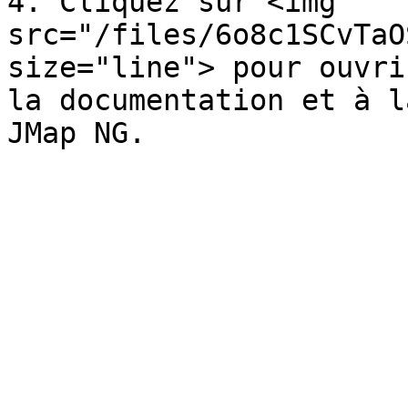
4. Cliquez sur <img 
src="/files/6o8c1SCvTaO
size="line"> pour ouvri
la documentation et à l