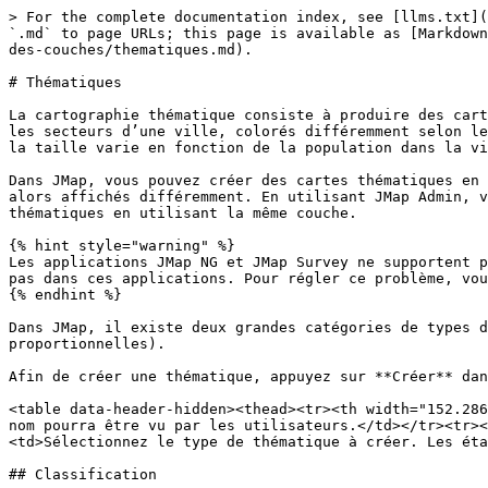
> For the complete documentation index, see [llms.txt](https://docs.k2geospatial.com/llms.txt). Markdown versions of documentation pages are available by appending `.md` to page URLs; this page is available as [Markdown](https://docs.k2geospatial.com/fr2/administrateur/manuel-de-ladministrateur-jmap-server/couches/configuration-des-couches/thematiques.md).

# Thématiques

La cartographie thématique consiste à produire des cartes pour exprimer des informations relatives à un thème en particulier, par exemple : des polygones représentant les secteurs d’une ville, colorés différemment selon le taux de criminalité de chaque secteur, des points représentant des villes affichées à l’aide de symboles dont la taille varie en fonction de la population dans la ville, et ainsi de suite.

Dans JMap, vous pouvez créer des cartes thématiques en utilisant les attributs liés d’une couche. Selon les valeurs de leurs attributs, les éléments des cartes seront alors affichés différemment. En utilisant JMap Admin, vous pouvez créer autant de cartes thématiques que vous le désirez, et vous pouvez aussi créer de nombreuses thématiques en utilisant la même couche.

{% hint style="warning" %}
Les applications JMap NG et JMap Survey ne supportent pas des thématiques avec des valeurs nulles (NULL). Les éléments qui présentent une valeur NULL ne s’affichent pas dans ces applications. Pour régler ce problème, vous pouvez remplacer la valeur NULL par NA, ND ou une autre valeur.
{% endhint %}

Dans JMap, il existe deux grandes catégories de types de thématiques : les [classifications](#classification) et les [quantités proportionnelles](#quantites-proportionnelles).

Afin de créer une thématique, appuyez sur **Créer** dans la section **Thématiques** des paramètres de la couche.

<table data-header-hidden><thead><tr><th width="152.28690807799444"></th><th></th></tr></thead><tbody><tr><td>Nom</td><td>Entrez un nom unique pour la thématique. Ce nom pourra être vu par les utilisateurs.</td></tr><tr><td>Description</td><td>Vous pouvez fournir une description pour la thématique.</td></tr><tr><td>Type</td><td>Sélectionnez le type de thématique à créer. Les étapes suivantes dépendent du type de thématique.</td></tr></tbody></table>

## Classification

Les thématiques qui utilisent une classification séparent les éléments de la carte dans un nombre fini de catégories (aussi appelées classes), chacune possédant un style qui lui est propre. Lorsqu’un élément de la carte faisant partie d’une telle thématique est affiché, il utilise le style de la catégorie à laquelle il appartient pour s’afficher à l’écran.

### Création de thématiques par styles gradués

<figure><img src="/files/JiOLXkGiA346dIz10J28" alt=""><figcaption></figcaption></figure>

Les thématiques par styles gradués utilisent une gradation d’une ou plusieurs variables visuelles afin de représenter les éléments des différentes catégories, par exemple : la couleur de remplissage des polygones qui vire progressivement du blanc au rouge, la taille des symboles de point qui change graduellement de 1 à 5, la largeur de ligne des éléments qui augmente graduellement de 1 à 4, etc. Dans tous les cas, il y a un nombre fini de catégories, et chaque élément de la couche appartient à une de ces catégories. Seul un attribut numérique peut être utilisé pour ce type de thématique.

Afin de créer une nouvelle 